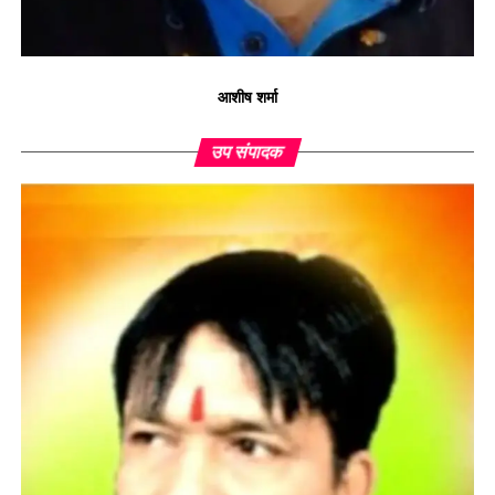
आशीष शर्मा
उप संपादक