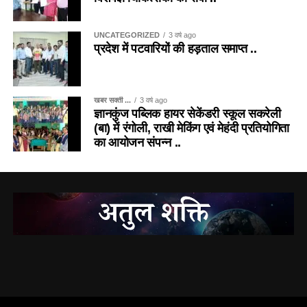
UNCATEGORIZED
3 वर्ष ago
प्रदेश में पटवारियों की हड़ताल समाप्त ..
खबर सक्ती ...
3 वर्ष ago
ज्ञानकुंज पब्लिक हायर सेकेंडरी स्कूल सकरेली
(बा) में रंगोली, राखी मेकिंग एवं मेहंदी प्रतियोगिता
का आयोजन संपन्न ..