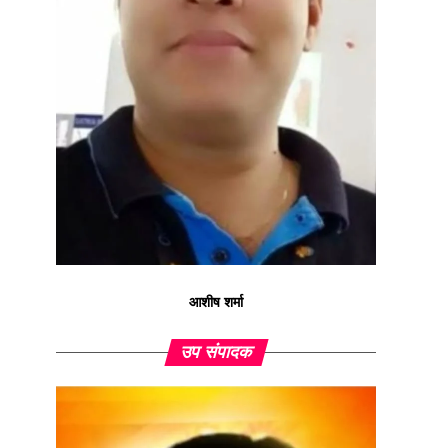
आशीष शर्मा
उप संपादक