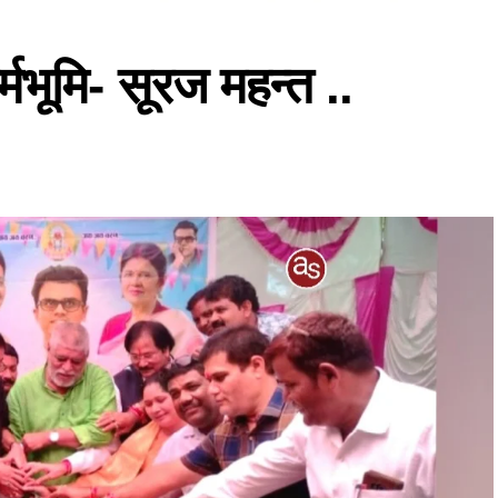
र्मभूमि- सूरज महन्त ..