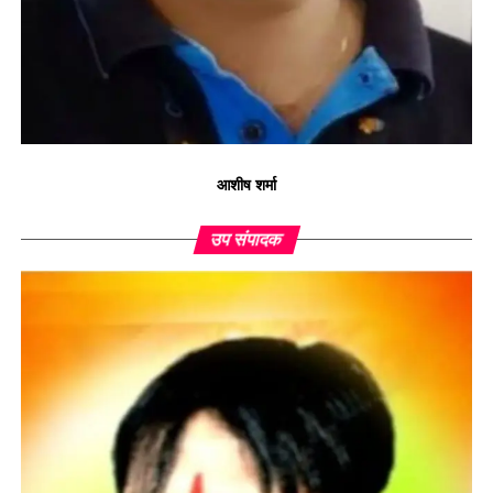
आशीष शर्मा
उप संपादक