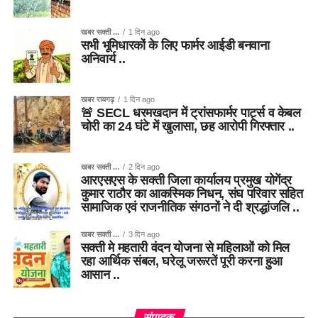
खबर सक्ती ...
1 दिन ago
सभी भूमिधारकों के लिए फार्मर आईडी बनवाना
अनिवार्य ..
खबर रायगढ़
1 दिन ago
🚨 SECL धरमखदान में ट्रांसफार्मर पार्ट्स व केबल
चोरी का 24 घंटे में खुलासा, छह आरोपी गिरफ्तार ..
खबर सक्ती ...
2 दिन ago
आरएसएस के सक्ती जिला कार्यालय प्रमुख योगेंद्र
कुमार राठौर का आकस्मिक निधन, संघ परिवार सहित
सामाजिक एवं राजनीतिक संगठनों ने दी श्रद्धांजलि ..
खबर सक्ती ...
3 दिन ago
सक्ती मे महतारी वंदन योजना से महिलाओं को मिल
रहा आर्थिक संबल, घरेलू जरूरतें पूरी करना हुआ
आसान ..
संपादक