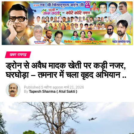
खबर रायगढ़
ड्रोन से अवैध मादक खेती पर कड़ी नजर,
घरघोड़ा – तमनार में चला वृहद अभियान ..
Published
5 महीना ago
on
मार्च 21, 2026
By
Tapesh Sharma ( Atul Sakti )