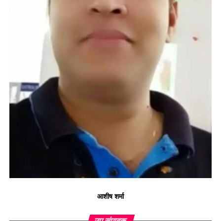
आशीष शर्मा
उप संपादक