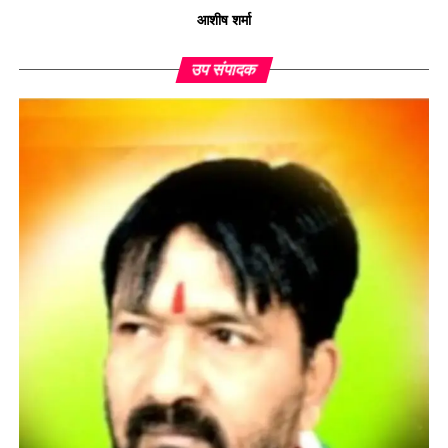
आशीष शर्मा
उप संपादक