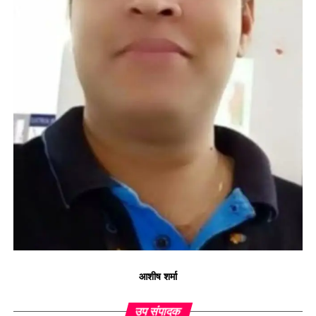
आशीष शर्मा
उप संपादक