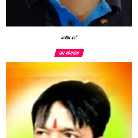
आशीष शर्मा
उप संपादक