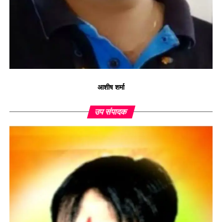
आशीष शर्मा
उप संपादक