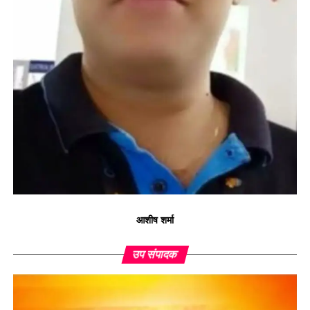
आशीष शर्मा
उप संपादक