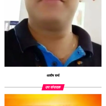
आशीष शर्मा
उप संपादक