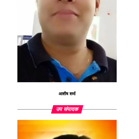
आशीष शर्मा
उप संपादक