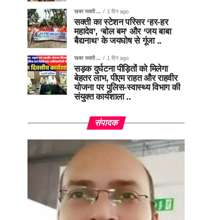
खबर सक्ती ...
1 दिन ago
सक्ती का स्टेशन परिसर ‘हर-हर
महादेव’, ‘बोल बम’ और ‘जय बाबा
बैद्यनाथ’ के जयघोष से गूंजा ..
खबर सक्ती ...
1 दिन ago
सड़क दुर्घटना पीड़ितों को मिलेगा
बेहतर लाभ, पीएम राहत और राहवीर
योजना पर पुलिस-स्वास्थ्य विभाग की
संयुक्त कार्यशाला ..
संपादक