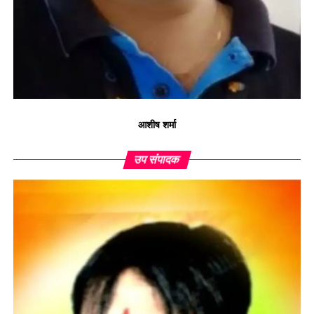
आशीष शर्मा
उप संपादक