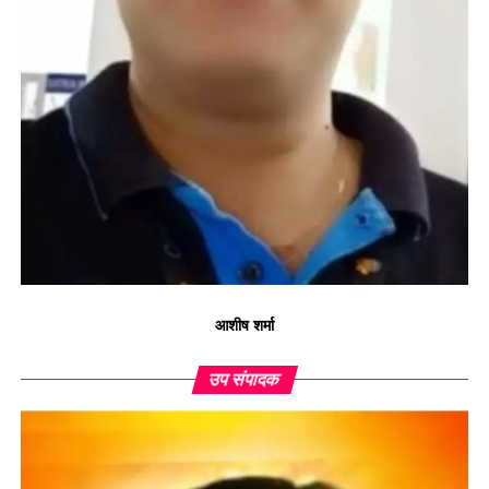
आशीष शर्मा
उप संपादक