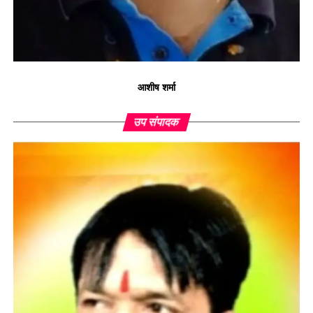
आशीष शर्मा
उप संपादक