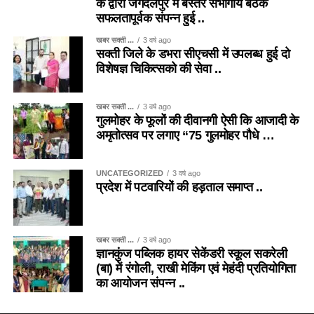
के द्वारा जगदलपुर में बस्तर संभागीय बैठक
सफलतापूर्वक संपन्न हुई ..
खबर सक्ती ...
3 वर्ष ago
सक्ती जिले के डभरा सीएचसी में उपलब्ध हुई दो
विशेषज्ञ चिकित्सको की सेवा ..
खबर सक्ती ...
3 वर्ष ago
गुलमोहर के फूलों की दीवानगी ऐसी कि आजादी के
अमृतोत्सव पर लगाए “75 गुलमोहर पौधे …
UNCATEGORIZED
3 वर्ष ago
प्रदेश में पटवारियों की हड़ताल समाप्त ..
खबर सक्ती ...
3 वर्ष ago
ज्ञानकुंज पब्लिक हायर सेकेंडरी स्कूल सकरेली
(बा) में रंगोली, राखी मेकिंग एवं मेहंदी प्रतियोगिता
का आयोजन संपन्न ..