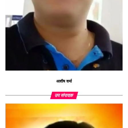
आशीष शर्मा
उप संपादक