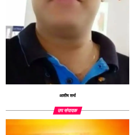
आशीष शर्मा
उप संपादक