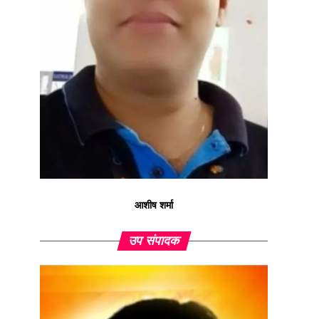
आशीष शर्मा
उप संपादक