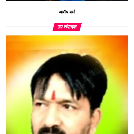
आशीष शर्मा
उप संपादक