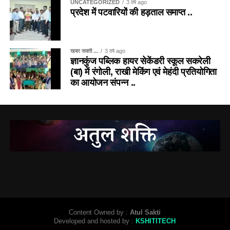
UNCATEGORIZED
3 वर्ष ago
प्रदेश में पटवारियों की हड़ताल समाप्त ..
खबर सक्ती ...
3 वर्ष ago
ज्ञानकुंज पब्लिक हायर सेकेंडरी स्कूल सकरेली
(बा) में रंगोली, राखी मेकिंग एवं मेहंदी प्रतियोगिता
का आयोजन संपन्न ..
Content Owned by :
Atul Sakti
Developed and hosted by :
KSHITITECH