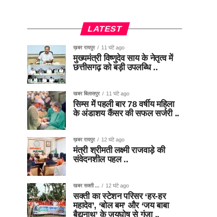
LATEST
ख़बर रायपुर
11 घंटे ago
मुख्यमंत्री विष्णुदेव साय के नेतृत्व में
छत्तीसगढ़ को बड़ी उपलब्धि ..
खबर बिलासपुर
11 घंटे ago
सिम्स में पहली बार 78 वर्षीय महिला
के अंडाशय कैंसर की सफल सर्जरी ..
ख़बर रायपुर
12 घंटे ago
मंत्री श्रीमती लक्ष्मी राजवाड़े की
संवेदनशील पहल ..
खबर सक्ती ...
12 घंटे ago
सक्ती का स्टेशन परिसर ‘हर-हर
महादेव’, ‘बोल बम’ और ‘जय बाबा
बैद्यनाथ’ के जयघोष से गूंजा ..