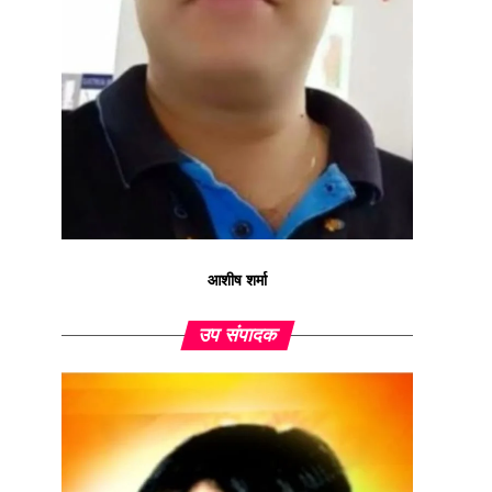
आशीष शर्मा
उप संपादक