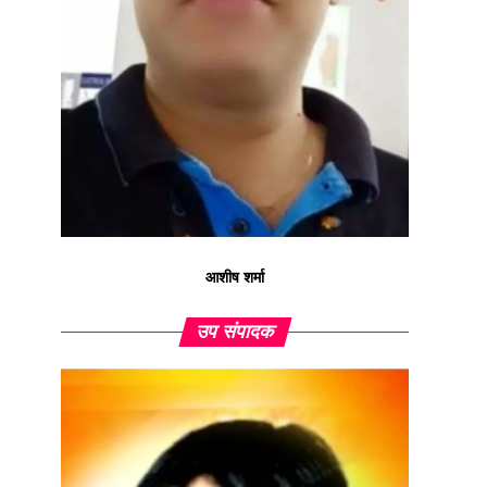
आशीष शर्मा
उप संपादक