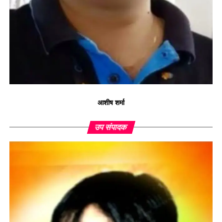
आशीष शर्मा
उप संपादक