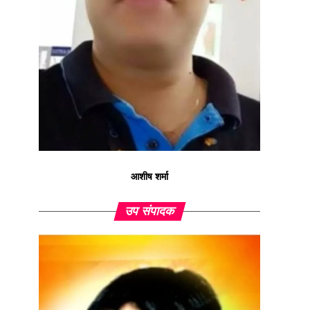
आशीष शर्मा
उप संपादक