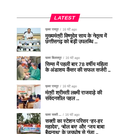
LATEST
ख़बर रायपुर
16 घंटे ago
मुख्यमंत्री विष्णुदेव साय के नेतृत्व में
छत्तीसगढ़ को बड़ी उपलब्धि ..
खबर बिलासपुर
16 घंटे ago
सिम्स में पहली बार 78 वर्षीय महिला
के अंडाशय कैंसर की सफल सर्जरी ..
ख़बर रायपुर
16 घंटे ago
मंत्री श्रीमती लक्ष्मी राजवाड़े की
संवेदनशील पहल ..
खबर सक्ती ...
16 घंटे ago
सक्ती का स्टेशन परिसर ‘हर-हर
महादेव’, ‘बोल बम’ और ‘जय बाबा
बैद्यनाथ’ के जयघोष से गूंजा ..