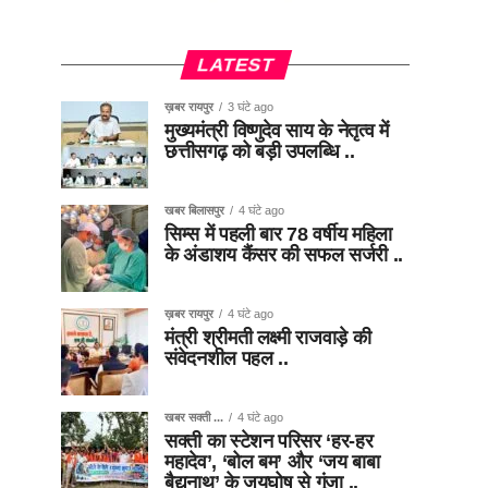
LATEST
ख़बर रायपुर
3 घंटे ago
मुख्यमंत्री विष्णुदेव साय के नेतृत्व में
छत्तीसगढ़ को बड़ी उपलब्धि ..
खबर बिलासपुर
4 घंटे ago
सिम्स में पहली बार 78 वर्षीय महिला
के अंडाशय कैंसर की सफल सर्जरी ..
ख़बर रायपुर
4 घंटे ago
मंत्री श्रीमती लक्ष्मी राजवाड़े की
संवेदनशील पहल ..
खबर सक्ती ...
4 घंटे ago
सक्ती का स्टेशन परिसर ‘हर-हर
महादेव’, ‘बोल बम’ और ‘जय बाबा
बैद्यनाथ’ के जयघोष से गूंजा ..