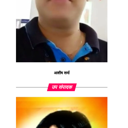
आशीष शर्मा
उप संपादक