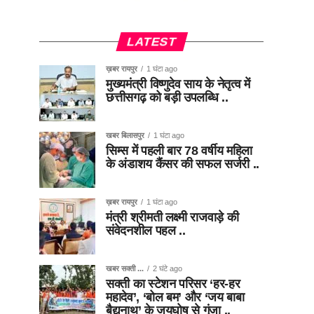
LATEST
ख़बर रायपुर
1 घंटा ago
मुख्यमंत्री विष्णुदेव साय के नेतृत्व में
छत्तीसगढ़ को बड़ी उपलब्धि ..
खबर बिलासपुर
1 घंटा ago
सिम्स में पहली बार 78 वर्षीय महिला
के अंडाशय कैंसर की सफल सर्जरी ..
ख़बर रायपुर
1 घंटा ago
मंत्री श्रीमती लक्ष्मी राजवाड़े की
संवेदनशील पहल ..
खबर सक्ती ...
2 घंटे ago
सक्ती का स्टेशन परिसर ‘हर-हर
महादेव’, ‘बोल बम’ और ‘जय बाबा
बैद्यनाथ’ के जयघोष से गूंजा ..