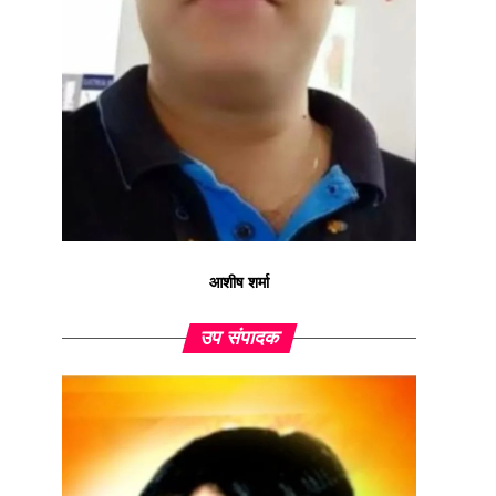
आशीष शर्मा
उप संपादक