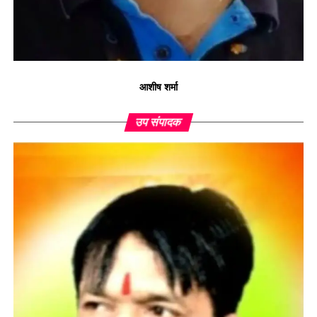
आशीष शर्मा
उप संपादक