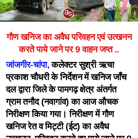
गौण खनिज का अवैध परिवहन एवं उत्खनन
करते पाये जाने पर 9 वाहन जप्त ..
जांजगीर-चांपा,
कलेक्टर सुश्री ऋचा
प्रकाश चौधरी के निर्देशन में खनिज जाँच
दल द्वारा जिले के पामगढ़ क्षेत्र अंतर्गत
ग्राम तनौद (नवागांव) का आज औचक
निरीक्षण किया गया। निरीक्षण में गौण
खनिज रेत व मिट्टी (ईट) का अवैध