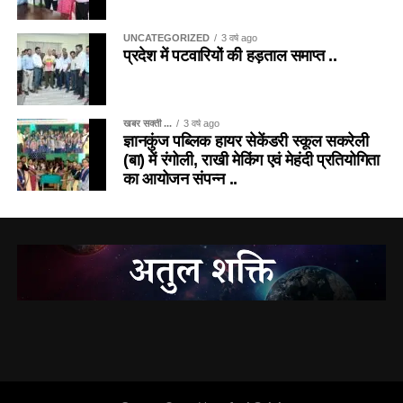
UNCATEGORIZED
3 वर्ष ago
प्रदेश में पटवारियों की हड़ताल समाप्त ..
खबर सक्ती ...
3 वर्ष ago
ज्ञानकुंज पब्लिक हायर सेकेंडरी स्कूल सकरेली
(बा) में रंगोली, राखी मेकिंग एवं मेहंदी प्रतियोगिता
का आयोजन संपन्न ..