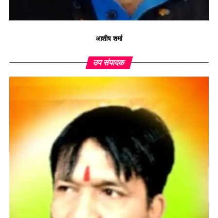
आशीष शर्मा
उप संपादक