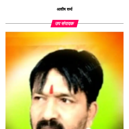
आशीष शर्मा
उप संपादक