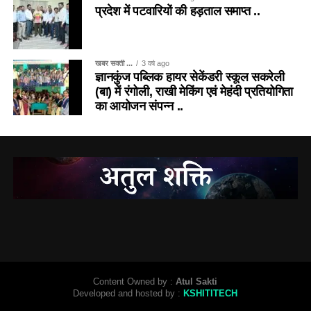
प्रदेश में पटवारियों की हड़ताल समाप्त ..
खबर सक्ती ...
3 वर्ष ago
ज्ञानकुंज पब्लिक हायर सेकेंडरी स्कूल सकरेली
(बा) में रंगोली, राखी मेकिंग एवं मेहंदी प्रतियोगिता
का आयोजन संपन्न ..
Content Owned by :
Atul Sakti
Developed and hosted by :
KSHITITECH