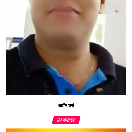
आशीष शर्मा
उप संपादक