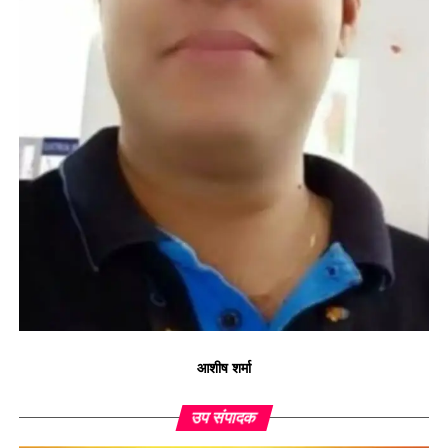
आशीष शर्मा
उप संपादक