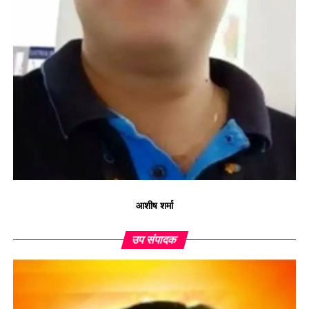
आशीष शर्मा
उप संपादक