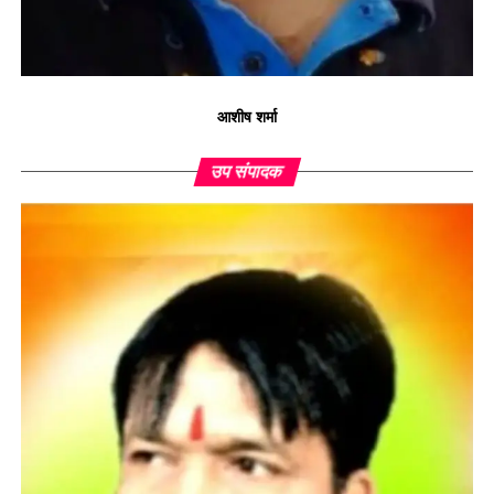
आशीष शर्मा
उप संपादक