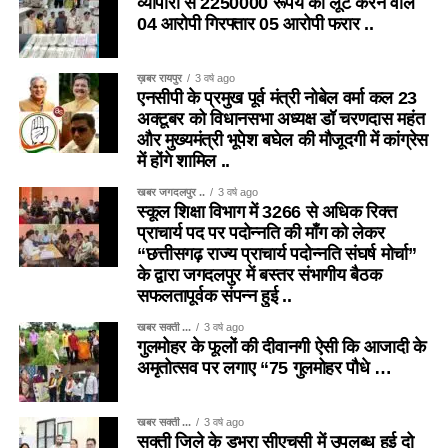
व्यापारी से 2250000 रूपये की लूट करने वाले
04 आरोपी गिरफ्तार 05 आरोपी फरार ..
ख़बर रायपुर
3 वर्ष ago
एनसीपी के प्रमुख पूर्व मंत्री नोबेल वर्मा कल 23
अक्टूबर को विधानसभा अध्यक्ष डॉ चरणदास महंत
और मुख्यमंत्री भूपेश बघेल की मौजूदगी में कांग्रेस
में होंगे शामिल ..
खबर जगदलपुर ..
3 वर्ष ago
स्कूल शिक्षा विभाग में 3266 से अधिक रिक्त
प्राचार्य पद पर पदोन्नति की माँग को लेकर
“छत्तीसगढ़ राज्य प्राचार्य पदोन्नति संघर्ष मोर्चा”
के द्वारा जगदलपुर में बस्तर संभागीय बैठक
सफलतापूर्वक संपन्न हुई ..
खबर सक्ती ...
3 वर्ष ago
गुलमोहर के फूलों की दीवानगी ऐसी कि आजादी के
अमृतोत्सव पर लगाए “75 गुलमोहर पौधे …
खबर सक्ती ...
3 वर्ष ago
सक्ती जिले के डभरा सीएचसी में उपलब्ध हुई दो