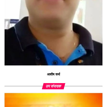
आशीष शर्मा
उप संपादक