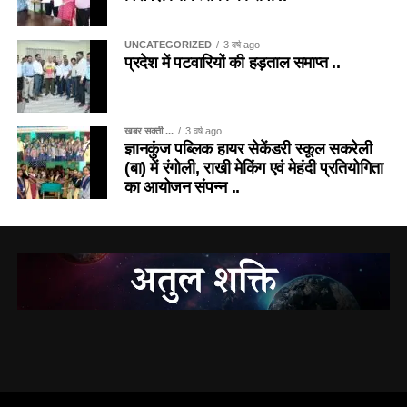
UNCATEGORIZED
3 वर्ष ago
प्रदेश में पटवारियों की हड़ताल समाप्त ..
खबर सक्ती ...
3 वर्ष ago
ज्ञानकुंज पब्लिक हायर सेकेंडरी स्कूल सकरेली
(बा) में रंगोली, राखी मेकिंग एवं मेहंदी प्रतियोगिता
का आयोजन संपन्न ..