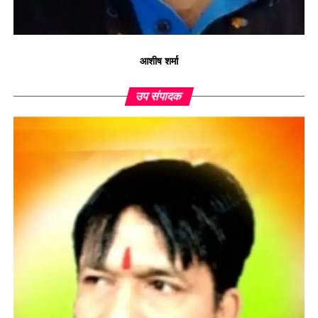
आशीष शर्मा
उप संपादक