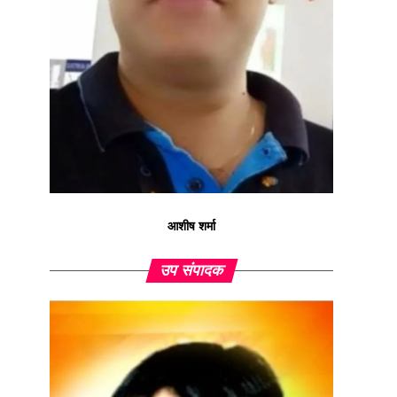
आशीष शर्मा
उप संपादक