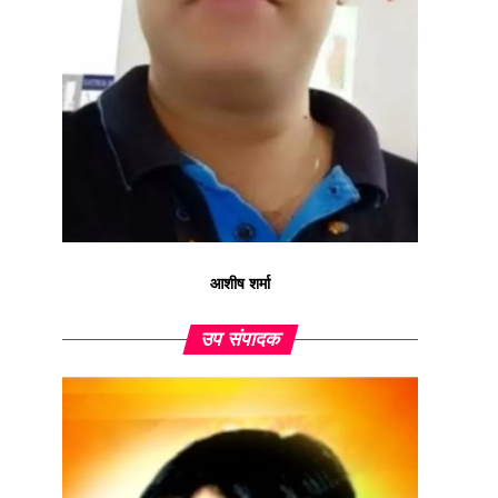
आशीष शर्मा
उप संपादक