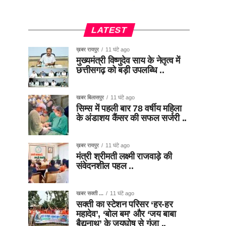
LATEST
ख़बर रायपुर
11 घंटे ago
मुख्यमंत्री विष्णुदेव साय के नेतृत्व में
छत्तीसगढ़ को बड़ी उपलब्धि ..
खबर बिलासपुर
11 घंटे ago
सिम्स में पहली बार 78 वर्षीय महिला
के अंडाशय कैंसर की सफल सर्जरी ..
ख़बर रायपुर
11 घंटे ago
मंत्री श्रीमती लक्ष्मी राजवाड़े की
संवेदनशील पहल ..
खबर सक्ती ...
11 घंटे ago
सक्ती का स्टेशन परिसर ‘हर-हर
महादेव’, ‘बोल बम’ और ‘जय बाबा
बैद्यनाथ’ के जयघोष से गूंजा ..