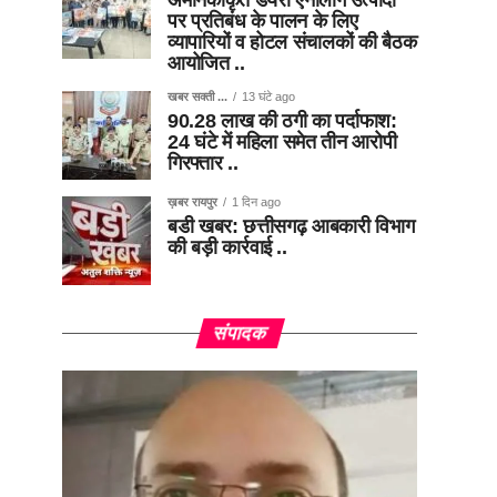
अमानकीकृत डेयरी एनालॉग उत्पादों
पर प्रतिबंध के पालन के लिए
व्यापारियों व होटल संचालकों की बैठक
आयोजित ..
खबर सक्ती ...
13 घंटे ago
90.28 लाख की ठगी का पर्दाफाश:
24 घंटे में महिला समेत तीन आरोपी
गिरफ्तार ..
ख़बर रायपुर
1 दिन ago
बडी खबर: छत्तीसगढ़ आबकारी विभाग
की बड़ी कार्रवाई ..
संपादक