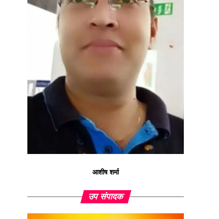
आशीष शर्मा
उप संपादक