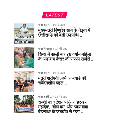
LATEST
ख़बर रायपुर
14 घंटे ago
मुख्यमंत्री विष्णुदेव साय के नेतृत्व में
छत्तीसगढ़ को बड़ी उपलब्धि ..
खबर बिलासपुर
14 घंटे ago
सिम्स में पहली बार 78 वर्षीय महिला
के अंडाशय कैंसर की सफल सर्जरी ..
ख़बर रायपुर
14 घंटे ago
मंत्री श्रीमती लक्ष्मी राजवाड़े की
संवेदनशील पहल ..
खबर सक्ती ...
14 घंटे ago
सक्ती का स्टेशन परिसर ‘हर-हर
महादेव’, ‘बोल बम’ और ‘जय बाबा
बैद्यनाथ’ के जयघोष से गूंजा ..