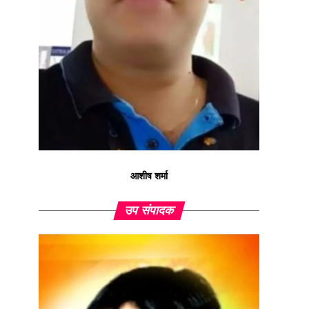
आशीष शर्मा
उप संपादक