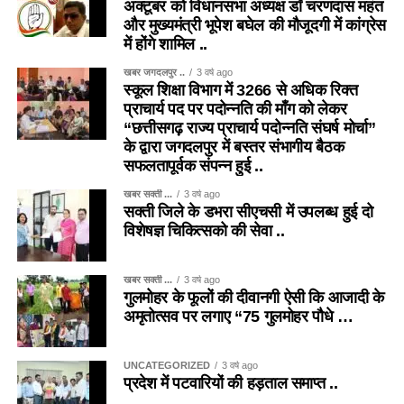
अक्टूबर को विधानसभा अध्यक्ष डॉ चरणदास महंत
और मुख्यमंत्री भूपेश बघेल की मौजूदगी में कांग्रेस
में होंगे शामिल ..
खबर जगदलपुर ..
3 वर्ष ago
स्कूल शिक्षा विभाग में 3266 से अधिक रिक्त
प्राचार्य पद पर पदोन्नति की माँग को लेकर
“छत्तीसगढ़ राज्य प्राचार्य पदोन्नति संघर्ष मोर्चा”
के द्वारा जगदलपुर में बस्तर संभागीय बैठक
सफलतापूर्वक संपन्न हुई ..
खबर सक्ती ...
3 वर्ष ago
सक्ती जिले के डभरा सीएचसी में उपलब्ध हुई दो
विशेषज्ञ चिकित्सको की सेवा ..
खबर सक्ती ...
3 वर्ष ago
गुलमोहर के फूलों की दीवानगी ऐसी कि आजादी के
अमृतोत्सव पर लगाए “75 गुलमोहर पौधे …
UNCATEGORIZED
3 वर्ष ago
प्रदेश में पटवारियों की हड़ताल समाप्त ..