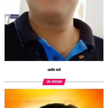
आशीष शर्मा
उप संपादक