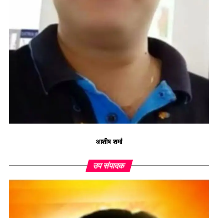
आशीष शर्मा
उप संपादक