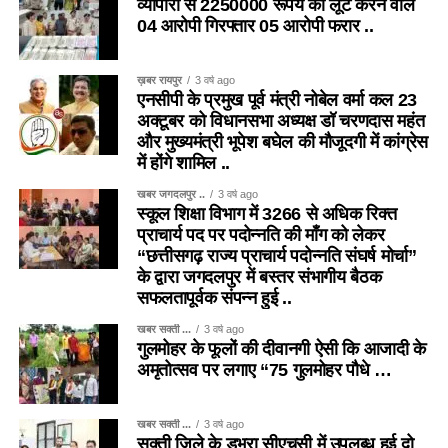
व्यापारी से 2250000 रूपये की लूट करने वाले
04 आरोपी गिरफ्तार 05 आरोपी फरार ..
ख़बर रायपुर
3 वर्ष ago
एनसीपी के प्रमुख पूर्व मंत्री नोबेल वर्मा कल 23
अक्टूबर को विधानसभा अध्यक्ष डॉ चरणदास महंत
और मुख्यमंत्री भूपेश बघेल की मौजूदगी में कांग्रेस
में होंगे शामिल ..
खबर जगदलपुर ..
3 वर्ष ago
स्कूल शिक्षा विभाग में 3266 से अधिक रिक्त
प्राचार्य पद पर पदोन्नति की माँग को लेकर
“छत्तीसगढ़ राज्य प्राचार्य पदोन्नति संघर्ष मोर्चा”
के द्वारा जगदलपुर में बस्तर संभागीय बैठक
सफलतापूर्वक संपन्न हुई ..
खबर सक्ती ...
3 वर्ष ago
गुलमोहर के फूलों की दीवानगी ऐसी कि आजादी के
अमृतोत्सव पर लगाए “75 गुलमोहर पौधे …
खबर सक्ती ...
3 वर्ष ago
सक्ती जिले के डभरा सीएचसी में उपलब्ध हुई दो