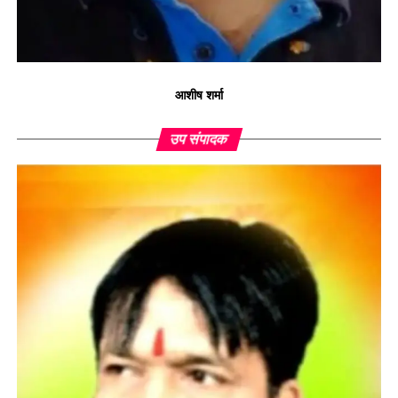
आशीष शर्मा
उप संपादक