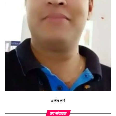
आशीष शर्मा
उप संपादक