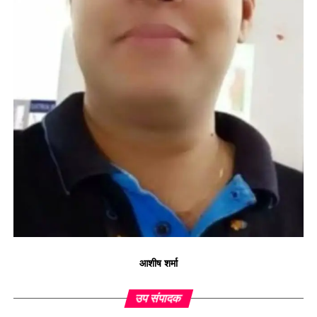
आशीष शर्मा
उप संपादक