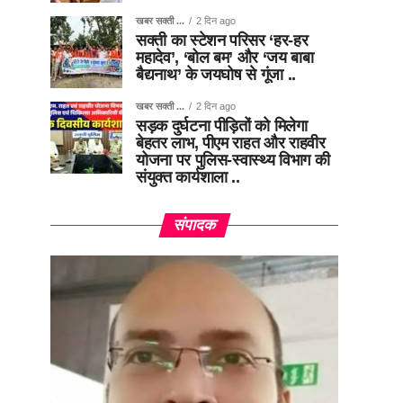
खबर सक्ती ...
2 दिन ago
सक्ती का स्टेशन परिसर ‘हर-हर
महादेव’, ‘बोल बम’ और ‘जय बाबा
बैद्यनाथ’ के जयघोष से गूंजा ..
खबर सक्ती ...
2 दिन ago
सड़क दुर्घटना पीड़ितों को मिलेगा
बेहतर लाभ, पीएम राहत और राहवीर
योजना पर पुलिस-स्वास्थ्य विभाग की
संयुक्त कार्यशाला ..
संपादक