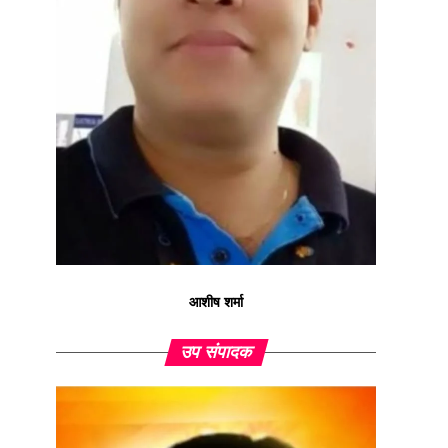
आशीष शर्मा
उप संपादक