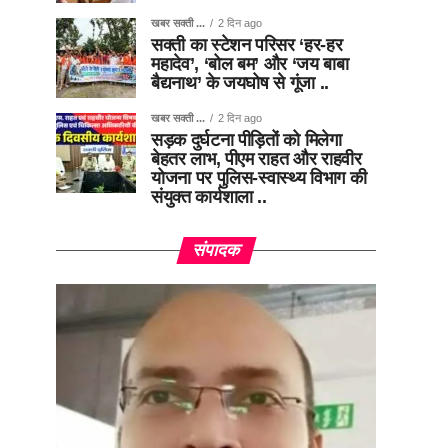
खबर सक्ती ...
2 दिन ago
सक्ती का स्टेशन परिसर ‘हर-हर
महादेव’, ‘बोल बम’ और ‘जय बाबा
बैद्यनाथ’ के जयघोष से गूंजा ..
खबर सक्ती ...
2 दिन ago
सड़क दुर्घटना पीड़ितों को मिलेगा
बेहतर लाभ, पीएम राहत और राहवीर
योजना पर पुलिस-स्वास्थ्य विभाग की
संयुक्त कार्यशाला ..
संपादक