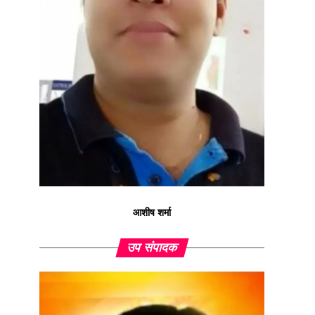
आशीष शर्मा
उप संपादक