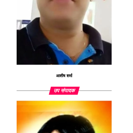
आशीष शर्मा
उप संपादक