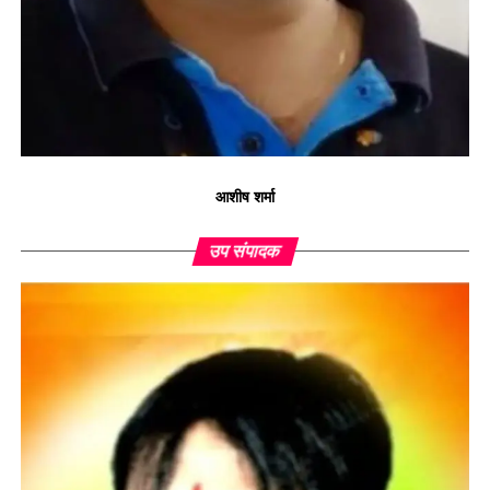
आशीष शर्मा
उप संपादक