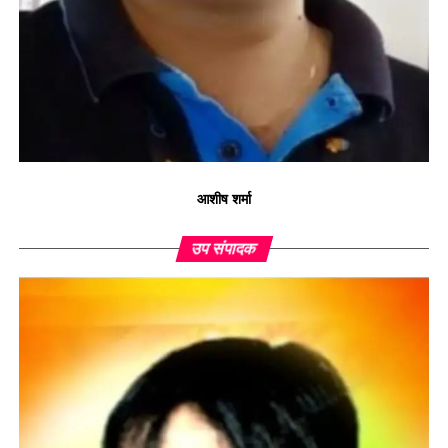
आशीष शर्मा
उप संपादक