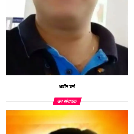
आशीष शर्मा
उप संपादक