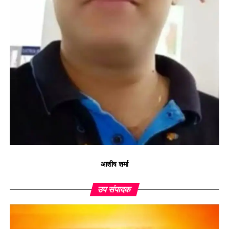
आशीष शर्मा
उप संपादक