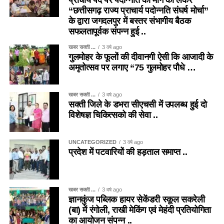
प्राचार्य पद पर पदोन्नति की माँग को लेकर
“छत्तीसगढ़ राज्य प्राचार्य पदोन्नति संघर्ष मोर्चा”
के द्वारा जगदलपुर में बस्तर संभागीय बैठक
सफलतापूर्वक संपन्न हुई ..
खबर सक्ती ...
3 वर्ष ago
गुलमोहर के फूलों की दीवानगी ऐसी कि आजादी के
अमृतोत्सव पर लगाए “75 गुलमोहर पौधे …
खबर सक्ती ...
3 वर्ष ago
सक्ती जिले के डभरा सीएचसी में उपलब्ध हुई दो
विशेषज्ञ चिकित्सको की सेवा ..
UNCATEGORIZED
3 वर्ष ago
प्रदेश में पटवारियों की हड़ताल समाप्त ..
खबर सक्ती ...
3 वर्ष ago
ज्ञानकुंज पब्लिक हायर सेकेंडरी स्कूल सकरेली
(बा) में रंगोली, राखी मेकिंग एवं मेहंदी प्रतियोगिता
का आयोजन संपन्न ..